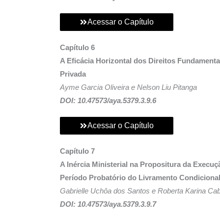
Acessar o Capítulo
Capítulo 6
A Eficácia Horizontal dos Direitos Fundament
Privada
Ayme Garcia Oliveira e Nelson Liu Pitanga
DOI: 10.47573/aya.5379.3.9.6
Acessar o Capítulo
Capítulo 7
A Inércia Ministerial na Propositura da Exec
Período Probatório do Livramento Condiciona
Gabrielle Uchôa dos Santos e Roberta Karina Cab
DOI: 10.47573/aya.5379.3.9.7