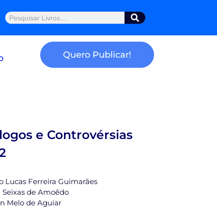
Pesquisar
Quero Publicar!
o
álogos e Controvérsias
2
ão Lucas Ferreira Guimarães
el Seixas de Amoêdo
son Melo de Aguiar