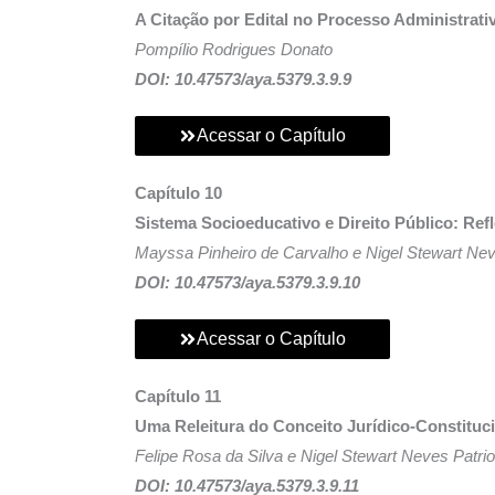
A Citação por Edital no Processo Administrat
Pompílio Rodrigues Donato
DOI: 10.47573/aya.5379.3.9.9
Acessar o Capítulo
Capítulo 10
Sistema Socioeducativo e Direito Público: Refl
Mayssa Pinheiro de Carvalho e Nigel Stewart Nev
DOI: 10.47573/aya.5379.3.9.10
Acessar o Capítulo
Capítulo 11
Uma Releitura do Conceito Jurídico-Constituci
Felipe Rosa da Silva e Nigel Stewart Neves Patrio
DOI: 10.47573/aya.5379.3.9.11