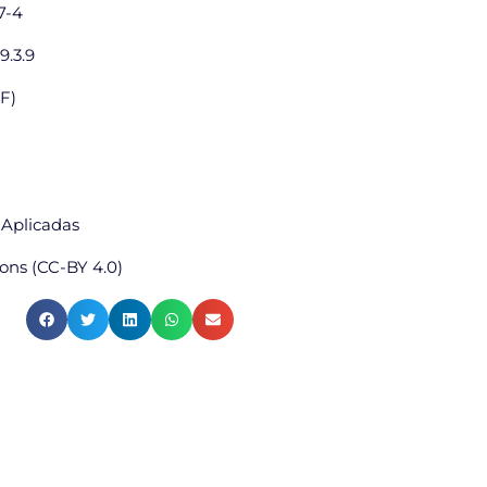
7-4
9.3.9
DF)
 Aplicadas
ns (CC-BY 4.0)