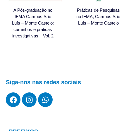
A Pós-graduação no
Práticas de Pesquisas
IFMA Campus São
no IFMA, Campus São
Luís – Monte Castelo:
Luís – Monte Castelo
caminhos e práticas
investigativas – Vol. 2
Siga-nos nas redes sociais
F
I
W
a
n
h
c
s
a
e
t
t
b
a
s