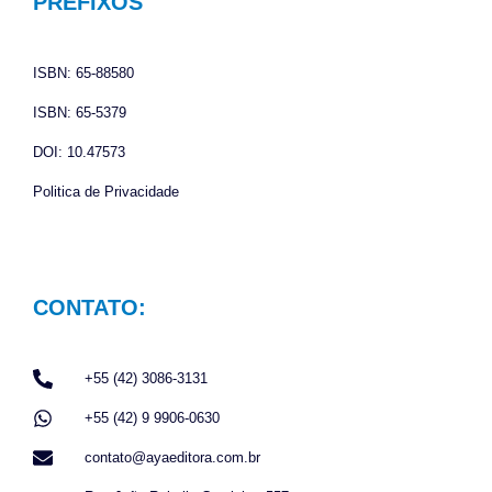
o
g
a
PREFIXOS
o
r
p
k
a
p
ISBN: 65-88580
m
ISBN: 65-5379
DOI: 10.47573
Politica de Privacidade
CONTATO:
+55 (42) 3086-3131
+55 (42) 9 9906-0630
contato@ayaeditora.com.br