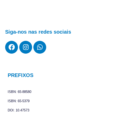
Siga-nos nas redes sociais
F
I
W
a
n
h
c
s
a
e
t
t
b
a
s
o
g
a
PREFIXOS
o
r
p
k
a
p
ISBN: 65-88580
m
ISBN: 65-5379
DOI: 10.47573