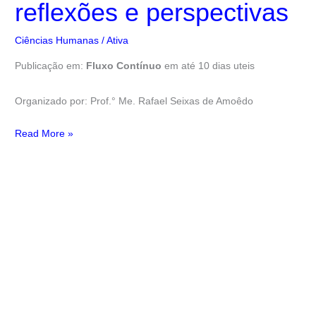
reflexões e perspectivas
Ciências Humanas
/
Ativa
Publicação em:
Fluxo Contínuo
em até 10 dias uteis
Organizado por: Prof.° Me. Rafael Seixas de Amoêdo
Read More »
Ensino
e
Aprendizagem:
novas
práticas,
novos
saberes