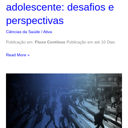
adolescente: desafios e
perspectivas
Ciências da Saúde
/
Ativa
Publicação em:
Fluxo Contínuo
Publicação em até 10 Dias
Read More »
Direito
e
Segurança
Pública
na
Amazônia