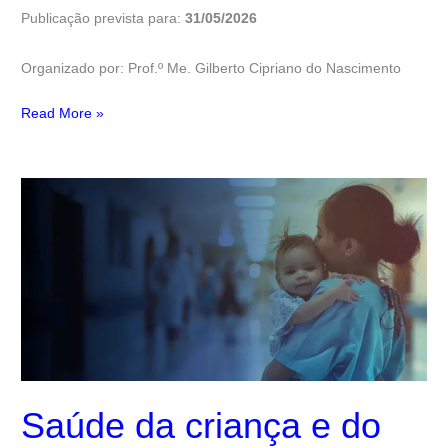
Publicação prevista para:
31/05/2026
Organizado por: Prof.º Me. Gilberto Cipriano do Nascimento
Read More »
Saúde
da
criança
e
do
adolescente:
desafios
e
perspectivas
Saúde da criança e do