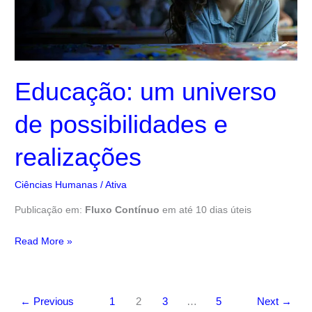
e
realizações
Educação: um universo
de possibilidades e
realizações
Ciências Humanas
/
Ativa
Publicação em:
Fluxo Contínuo
em até 10 dias úteis
Read More »
←
Previous
1
2
3
…
5
Next
→