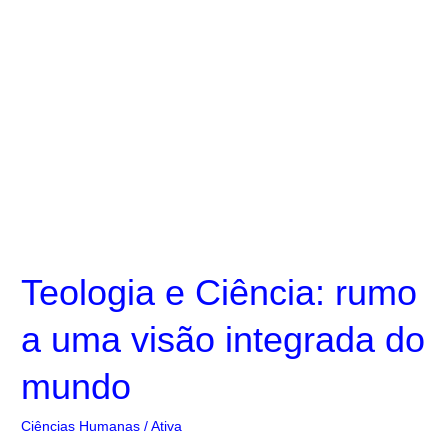
Teologia
e
Ciência:
rumo
a
uma
visão
integrada
do
Teologia e Ciência: rumo
mundo
a uma visão integrada do
mundo
Ciências Humanas
/
Ativa