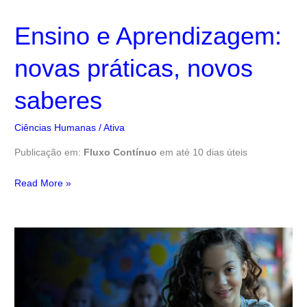
Ensino e Aprendizagem:
novas práticas, novos
saberes
Ciências Humanas
/
Ativa
Publicação em:
Fluxo Contínuo
em até 10 dias úteis
Read More »
Educação:
um
universo
de
possibilidades