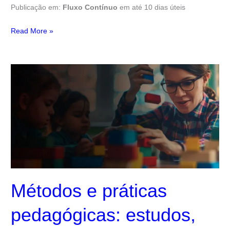
Publicação em:
Fluxo Contínuo
em até 10 dias úteis
Read More »
Métodos
e
práticas
pedagógicas:
estudos,
reflexões
e
perspectivas
Métodos e práticas
pedagógicas: estudos,