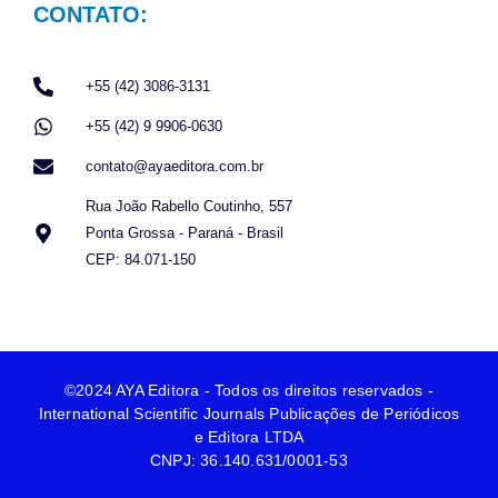
CONTATO:
+55 (42) 3086-3131
+55 (42) 9 9906-0630
contato@ayaeditora.com.br
Rua João Rabello Coutinho, 557
Ponta Grossa - Paraná - Brasil
CEP: 84.071-150
©2024 AYA Editora - Todos os direitos reservados -
International Scientific Journals Publicações de Periódicos
e Editora LTDA
CNPJ: 36.140.631/0001-53