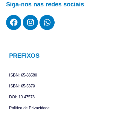
Siga-nos nas redes sociais
F
I
W
a
n
h
c
s
a
e
t
t
b
a
s
o
g
a
PREFIXOS
o
r
p
k
a
p
ISBN: 65-88580
m
ISBN: 65-5379
DOI: 10.47573
Politica de Privacidade