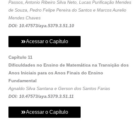
Passos, Antonio Ribeiro Silva Neto, Lucas Purificação Mendes
de Souza, Pedro Felipe Pereira do Santos e Marcos Aurelio
Mendes Chaves
DOI: 10.47573/aya.5379.3.51.10
Acessar o Capítulo
Capítulo 11
Dificuldades no Ensino de Matemática na Transição dos
Anos Iniciais para os Anos Finais do Ensino
Fundamental
Agnaldo Silva Santana e Gerson dos Santos Farias
DOI: 10.47573/aya.5379.3.51.11
Acessar o Capítulo