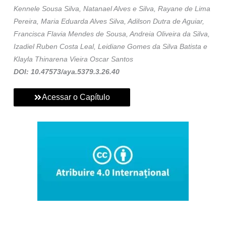
Kennele Sousa Silva, Natanael Alves e Silva, Rayane de Lima
Pereira, Maria Eduarda Alves Silva, Adilson Dutra de Aguiar,
Francisca Flavia Mendes de Sousa, Andreia Oliveira da Silva,
Izadiel Ruben Costa Leal, Leidiane Gomes da Silva Batista e
Klayla Thinarena Vieira Oscar Santos
DOI: 10.47573/aya.5379.3.26.40
Acessar o Capítulo