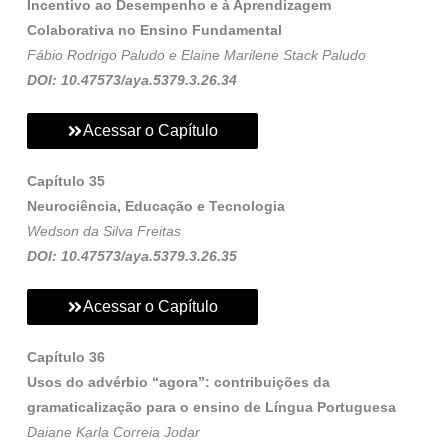
Incentivo ao Desempenho e à Aprendizagem
Colaborativa no Ensino Fundamental
Fábio Rodrigo Paludo e Elaine Marilene Stack Paludo
DOI: 10.47573/aya.5379.3.26.34
Acessar o Capítulo
Capítulo 35
Neurociência, Educação e Tecnologia
Wedson da Silva Freitas
DOI: 10.47573/aya.5379.3.26.35
Acessar o Capítulo
Capítulo 36
Usos do advérbio “agora”: contribuições da
gramaticalização para o ensino de Língua Portuguesa
Daiane Karla Correia Jodar