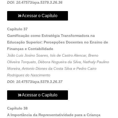
DOI: 10.47573/aya.5379.3.26.36
Acessar o Capítulo
Capítulo 37
Gamificação como Estratégia Transformadora na
Educação Superior: Percepções Docentes no Ensino de
Finanças e Contabilidade
João Luis Josino Soares, Isis de Castro Alencar, Breno
Oliveira Torquato, Débora Nogueira da Silva, Nathaly Paulino
Moreira, Antonio Diones da Costa Silva e Pedro Cairo
Rodrigues do Nascimento
DOI: 10.47573/aya.5379.3.26.37
Acessar o Capítulo
Capítulo 38
A Importância da Representatividade para a Criança