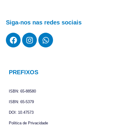
Siga-nos nas redes sociais
F
I
W
a
n
h
c
s
a
e
t
t
b
a
s
o
g
a
PREFIXOS
o
r
p
k
a
p
ISBN: 65-88580
m
ISBN: 65-5379
DOI: 10.47573
Politica de Privacidade