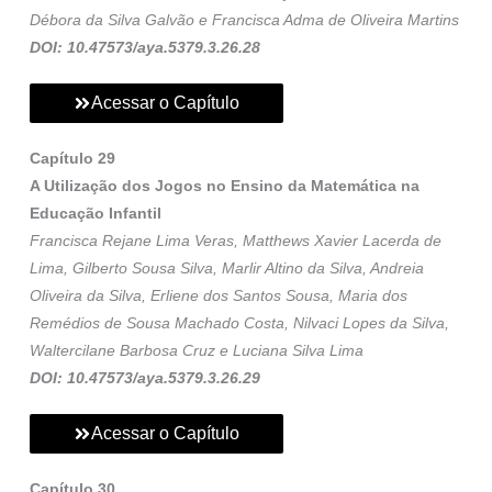
Débora da Silva Galvão e Francisca Adma de Oliveira Martins
DOI: 10.47573/aya.5379.3.26.28
Acessar o Capítulo
Capítulo 29
A Utilização dos Jogos no Ensino da Matemática na
Educação Infantil
Francisca Rejane Lima Veras, Matthews Xavier Lacerda de
Lima, Gilberto Sousa Silva, Marlir Altino da Silva, Andreia
Oliveira da Silva, Erliene dos Santos Sousa, Maria dos
Remédios de Sousa Machado Costa, Nilvaci Lopes da Silva,
Waltercilane Barbosa Cruz e Luciana Silva Lima
DOI: 10.47573/aya.5379.3.26.29
Acessar o Capítulo
Capítulo 30