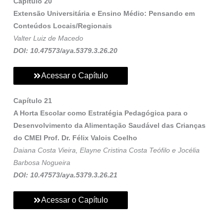
Capítulo 20
Extensão Universitária e Ensino Médio: Pensando em
Conteúdos Locais/Regionais
Valter Luiz de Macedo
DOI: 10.47573/aya.5379.3.26.20
Acessar o Capítulo
Capítulo 21
A Horta Escolar como Estratégia Pedagógica para o
Desenvolvimento da Alimentação Saudável das Crianças
do CMEI Prof. Dr. Félix Valois Coelho
Daiana Costa Vieira, Elayne Cristina Costa Teófilo e Jocélia
Barbosa Nogueira
DOI: 10.47573/aya.5379.3.26.21
Acessar o Capítulo