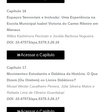
Capítulo 16
Espaços Sensoriais e Inclusão: Uma Experiência na
Escola Municipal Isabel Victoria do Carmo Ribeiro em
Manaus
Willza Kashimura Pecinato e Jocélia Barbosa Nogueira
DOI: 10.47573/aya.5379.3.26.16
Acessar o Capítulo
Capítulo 17
Movimentos Estudantis e Didática da História: O Que
Dizem (Ou Omitem) os Livros Didáticos?
Micael Weslei Cavalheiro Pereira, Júlia Silveira Matos e
Rafaela Lima de Oliveira Guardalupi
DOI: 10.47573/aya.5379.3.26.17
Acessar o Capítulo