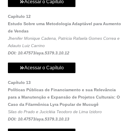
Acessar o Capítulo
Capítulo 12
Estudo Sobre uma Metodologia Adaptável para Aumento
de Vendas
Jhenifer Monique Cadena, Patricia Rafaela Gomes Correa e
Adauto Luiz Carrino
DOI: 10.47573/aya.5379.3.10.12
Acessar o Capítulo
Capítulo 13
Políticas Públicas de Financiamento e sua Relevância
para a Manutenção e Expansão de Projetos Culturais: O
Caso da Filarmônica Lyra Popular de Mucugê
Silas do Prado e Jucicléia Teodoro de Lima Izidoro
DOI: 10.47573/aya.5379.3.10.13