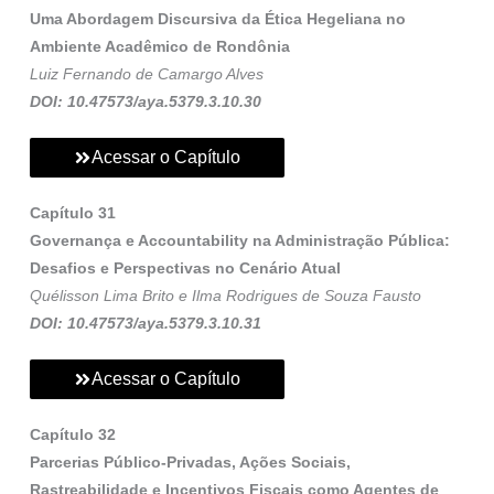
Uma Abordagem Discursiva da Ética Hegeliana no
Ambiente Acadêmico de Rondônia
Luiz Fernando de Camargo Alves
DOI: 10.47573/aya.5379.3.10.30
Acessar o Capítulo
Capítulo 31
Governança e Accountability na Administração Pública:
Desafios e Perspectivas no Cenário Atual
Quélisson Lima Brito e Ilma Rodrigues de Souza Fausto
DOI: 10.47573/aya.5379.3.10.31
Acessar o Capítulo
Capítulo 32
Parcerias Público-Privadas, Ações Sociais,
Rastreabilidade e Incentivos Fiscais como Agentes de