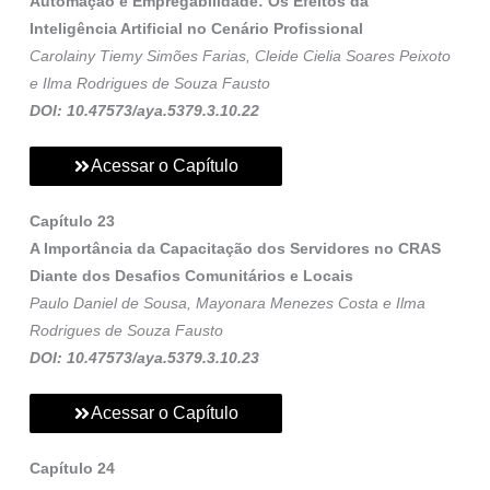
Automação e Empregabilidade: Os Efeitos da
Inteligência Artificial no Cenário Profissional
Carolainy Tiemy Simões Farias, Cleide Cielia Soares Peixoto
e Ilma Rodrigues de Souza Fausto
DOI: 10.47573/aya.5379.3.10.22
Acessar o Capítulo
Capítulo 23
A Importância da Capacitação dos Servidores no CRAS
Diante dos Desafios Comunitários e Locais
Paulo Daniel de Sousa, Mayonara Menezes Costa e Ilma
Rodrigues de Souza Fausto
DOI: 10.47573/aya.5379.3.10.23
Acessar o Capítulo
Capítulo 24