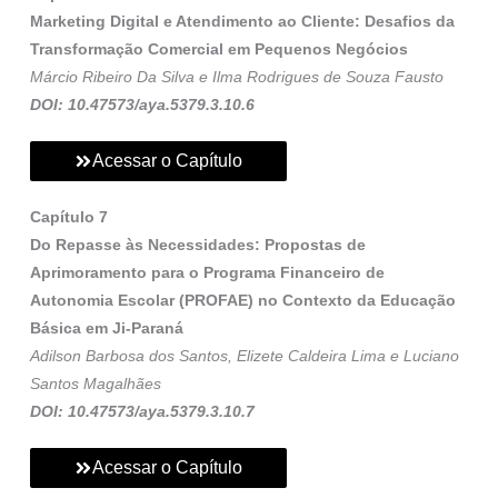
Marketing Digital e Atendimento ao Cliente: Desafios da
Transformação Comercial em Pequenos Negócios
Márcio Ribeiro Da Silva e Ilma Rodrigues de Souza Fausto
DOI: 10.47573/aya.5379.3.10.6
Acessar o Capítulo
Capítulo 7
Do Repasse às Necessidades: Propostas de
Aprimoramento para o Programa Financeiro de
Autonomia Escolar (PROFAE) no Contexto da Educação
Básica em Ji-Paraná
Adilson Barbosa dos Santos, Elizete Caldeira Lima e Luciano
Santos Magalhães
DOI: 10.47573/aya.5379.3.10.7
Acessar o Capítulo