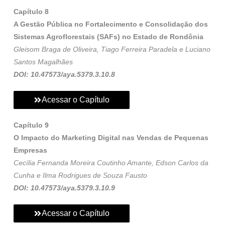
Capítulo 8
A Gestão Pública no Fortalecimento e Consolidação dos
Sistemas Agroflorestais (SAFs) no Estado de Rondônia
Gleisom Braga de Oliveira, Tiago Ferreira Paradela e Luciano
Santos Magalhães
DOI: 10.47573/aya.5379.3.10.8
Acessar o Capítulo
Capítulo 9
O Impacto do Marketing Digital nas Vendas de Pequenas
Empresas
Cecília Fernanda Moreira Coutinho Amante, Edson Carlos da
Cunha e Ilma Rodrigues de Souza Fausto
DOI: 10.47573/aya.5379.3.10.9
Acessar o Capítulo