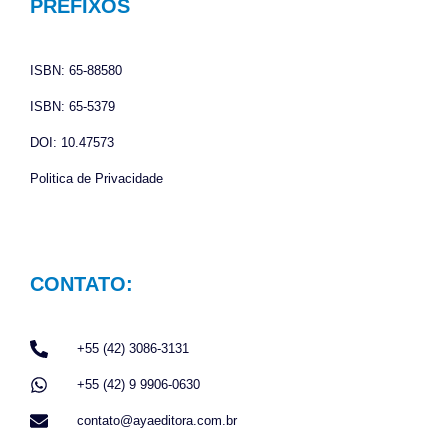
o
g
a
PREFIXOS
o
r
p
k
a
p
ISBN: 65-88580
m
ISBN: 65-5379
DOI: 10.47573
Politica de Privacidade
CONTATO:
+55 (42) 3086-3131
+55 (42) 9 9906-0630
contato@ayaeditora.com.br