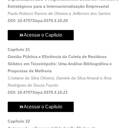
Estratégicos para a Internacionalização Empresarial
Paulo Robson Ramos de Oliveira e Jefferson dos Santos
DOI: 10.47573/aya.5379.3.10.20
Acessar o Capítulo
Capítulo 21
Gestão Pública e Eficiência da Coleta de Resíduos
Sólidos em Teixeirópolis: Uma Análise Bibliográfica e
Propostas de Melhoria
Cristiane da Silva Oliveira, Daniele da Silva Amaral e Ilma
Rodrigues de Souza Fausto
DOI: 10.47573/aya.5379.3.10.21
Acessar o Capítulo
Capítulo 22