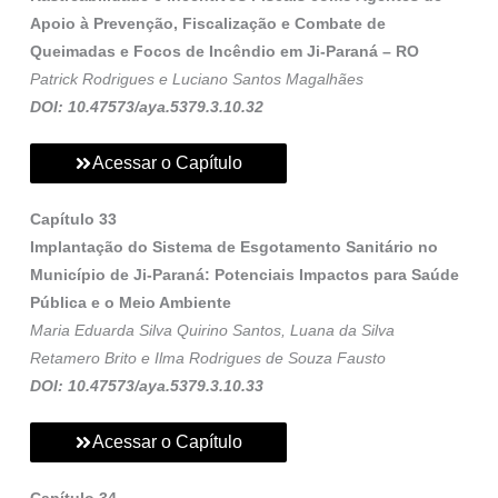
Apoio à Prevenção, Fiscalização e Combate de
Queimadas e Focos de Incêndio em Ji-Paraná – RO
Patrick Rodrigues e Luciano Santos Magalhães
DOI: 10.47573/aya.5379.3.10.32
Acessar o Capítulo
Capítulo 33
Implantação do Sistema de Esgotamento Sanitário no
Município de Ji-Paraná: Potenciais Impactos para Saúde
Pública e o Meio Ambiente
Maria Eduarda Silva Quirino Santos, Luana da Silva
Retamero Brito e Ilma Rodrigues de Souza Fausto
DOI: 10.47573/aya.5379.3.10.33
Acessar o Capítulo