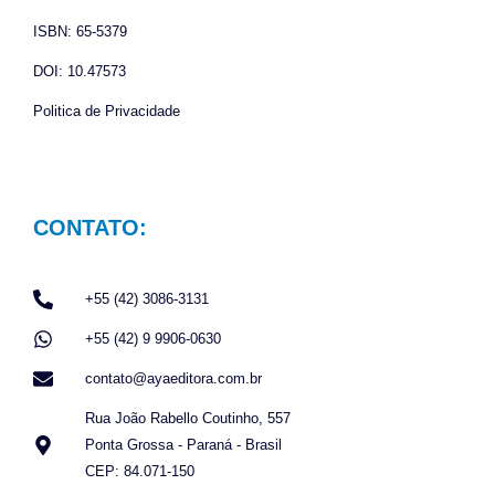
m
ISBN: 65-5379
DOI: 10.47573
Politica de Privacidade
CONTATO:
+55 (42) 3086-3131
+55 (42) 9 9906-0630
contato@ayaeditora.com.br
Rua João Rabello Coutinho, 557
Ponta Grossa - Paraná - Brasil
CEP: 84.071-150