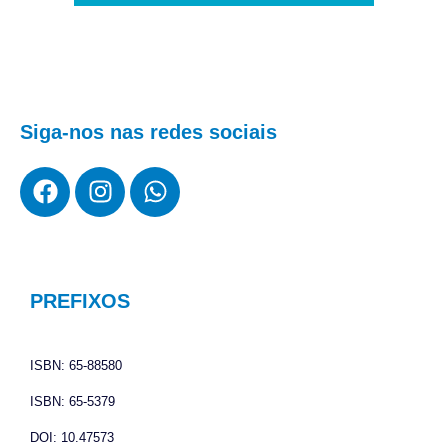
Siga-nos nas redes sociais
F
I
W
a
n
h
c
s
a
e
t
t
b
a
s
o
g
a
PREFIXOS
o
r
p
k
a
p
ISBN: 65-88580
m
ISBN: 65-5379
DOI: 10.47573