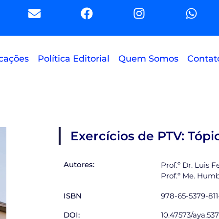
E
F
I
W
n
a
n
h
v
c
s
a
e
e
t
t
l
b
a
s
cações
Política Editorial
Quem Somos
Contat
o
o
g
a
p
o
r
p
e
k
a
p
m
Exercícios de PTV: Tópi
Autores:
Prof.º Dr. Luis
Prof.º Me. Hum
ISBN
978-65-5379-811
DOI:
10.47573/aya.537