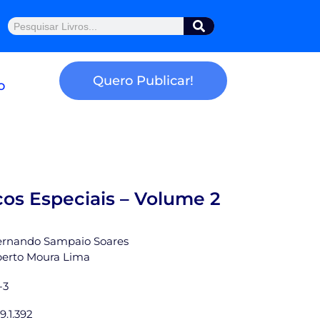
Pesquisar
Quero Publicar!
o
cos Especiais – Volume 2
 Fernando Sampaio Soares
berto Moura Lima
-3
9.1.392