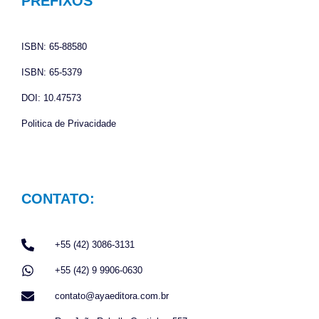
o
g
a
PREFIXOS
o
r
p
k
a
p
ISBN: 65-88580
m
ISBN: 65-5379
DOI: 10.47573
Politica de Privacidade
CONTATO:
+55 (42) 3086-3131
+55 (42) 9 9906-0630
contato@ayaeditora.com.br