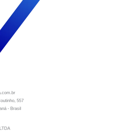
a.com.br
outinho, 557
ná - Brasil
a LTDA