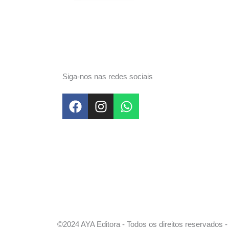
Siga-nos nas redes sociais
F
I
W
a
n
h
c
s
a
e
t
t
b
a
s
o
g
a
o
r
p
k
a
p
m
©2024 AYA Editora - Todos os direitos reservados - 