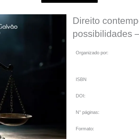
Direito contemp
possibilidades –
Organizado por:
ISBN
DOI:
N° páginas:
Formato: