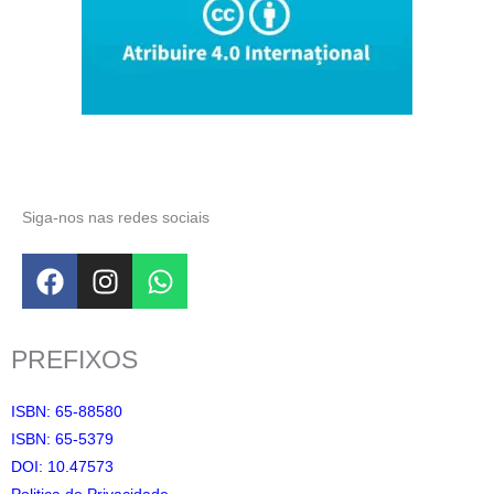
Siga-nos nas redes sociais
F
I
W
a
n
h
c
s
a
e
t
t
PREFIXOS
b
a
s
o
g
a
ISBN: 65-88580
o
r
p
ISBN: 65-5379
k
a
p
DOI: 10.47573
m