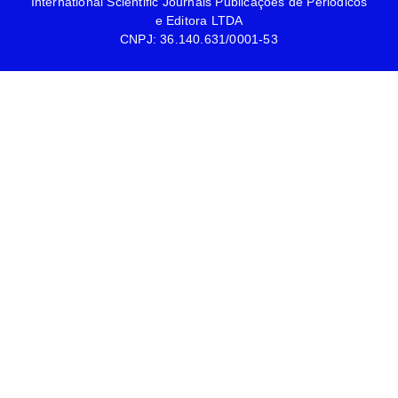
International Scientific Journals Publicações de Periódicos
e Editora LTDA
CNPJ: 36.140.631/0001-53