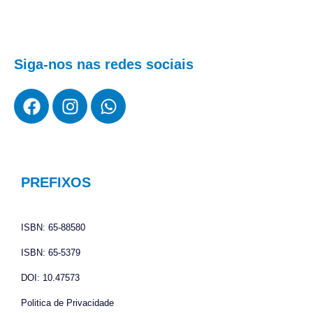
Siga-nos nas redes sociais
F
I
W
a
n
h
c
s
a
e
t
t
b
a
s
o
g
a
PREFIXOS
o
r
p
k
a
p
ISBN: 65-88580
m
ISBN: 65-5379
DOI: 10.47573
Politica de Privacidade