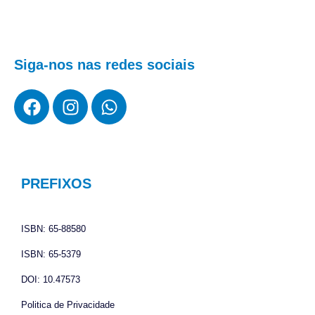
Siga-nos nas redes sociais
F
I
W
a
n
h
c
s
a
e
t
t
b
a
s
o
g
a
PREFIXOS
o
r
p
k
a
p
ISBN: 65-88580
m
ISBN: 65-5379
DOI: 10.47573
Politica de Privacidade