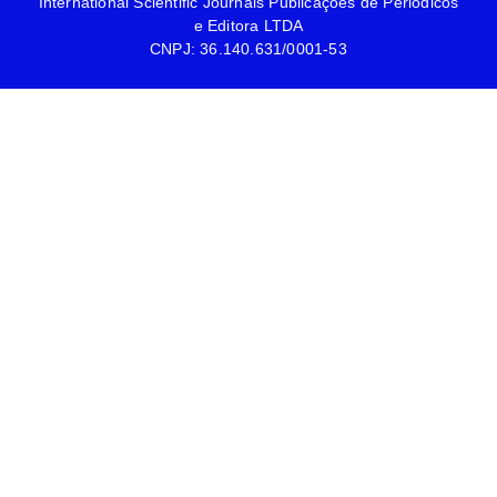
International Scientific Journals Publicações de Periódicos
e Editora LTDA
CNPJ: 36.140.631/0001-53