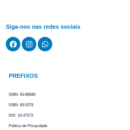
Siga-nos nas redes sociais
F
I
W
a
n
h
c
s
a
e
t
t
b
a
s
o
g
a
PREFIXOS
o
r
p
k
a
p
ISBN: 65-88580
m
ISBN: 65-5379
DOI: 10.47573
Politica de Privacidade