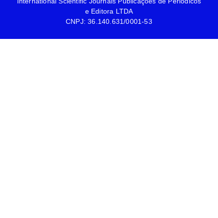
International Scientific Journals Publicações de Periódicos
e Editora LTDA
CNPJ: 36.140.631/0001-53