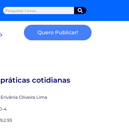
Pesquisar
Quero Publicar!
o
práticas cotidianas
a Erivânia Oliveira Lima
0-4
9.2.93