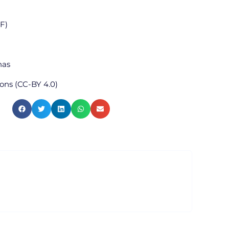
DF)
nas
ns (CC-BY 4.0)