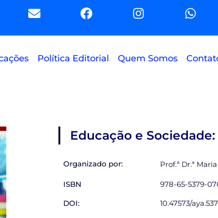
E
F
I
W
n
a
n
h
v
c
s
a
e
e
t
t
l
b
a
s
cações
Política Editorial
Quem Somos
Contat
o
o
g
a
p
o
r
p
e
k
a
p
m
Educação e Sociedade: 
Organizado por:
Prof.ª Dr.ª Mari
ISBN
978-65-5379-07
DOI:
10.47573/aya.537