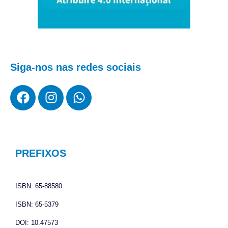
Siga-nos nas redes sociais
F
I
W
a
n
h
c
s
a
e
t
t
b
a
s
o
g
a
PREFIXOS
o
r
p
k
a
p
ISBN: 65-88580
m
ISBN: 65-5379
DOI: 10.47573