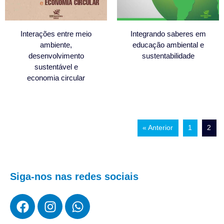
Interações entre meio
Integrando saberes em
ambiente,
educação ambiental e
desenvolvimento
sustentabilidade
sustentável e
economia circular
« Anterior
1
2
Siga-nos nas redes sociais
F
I
W
a
n
h