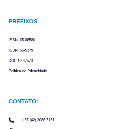
c
s
a
e
t
t
b
a
s
o
g
a
PREFIXOS
o
r
p
k
a
p
ISBN: 65-88580
m
ISBN: 65-5379
DOI: 10.47573
Politica de Privacidade
CONTATO:
+55 (42) 3086-3131