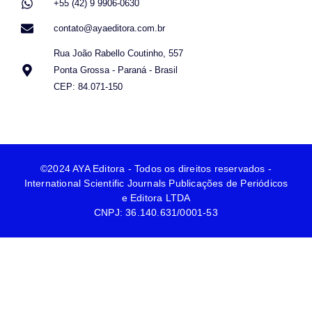
+55 (42) 9 9906-0630
contato@ayaeditora.com.br
Rua João Rabello Coutinho, 557
Ponta Grossa - Paraná - Brasil
CEP: 84.071-150
©2024 AYA Editora - Todos os direitos reservados -
International Scientific Journals Publicações de Periódicos
e Editora LTDA
CNPJ: 36.140.631/0001-53