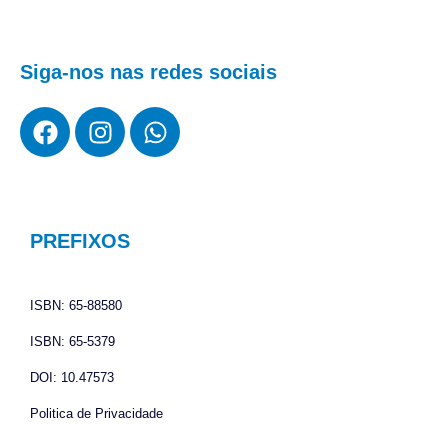
Siga-nos nas redes sociais
F
I
W
a
n
h
c
s
a
e
t
t
b
a
s
o
g
a
PREFIXOS
o
r
p
k
a
p
ISBN: 65-88580
m
ISBN: 65-5379
DOI: 10.47573
Politica de Privacidade