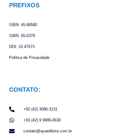
o
g
a
PREFIXOS
o
r
p
k
a
p
ISBN: 65-88580
m
ISBN: 65-5379
DOI: 10.47573
Politica de Privacidade
CONTATO:
+55 (42) 3086-3131
+55 (42) 9 9906-0630
contato@ayaeditora.com.br