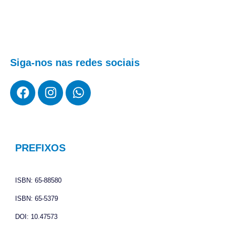
Siga-nos nas redes sociais
F
I
W
a
n
h
c
s
a
e
t
t
b
a
s
o
g
a
PREFIXOS
o
r
p
k
a
p
ISBN: 65-88580
m
ISBN: 65-5379
DOI: 10.47573