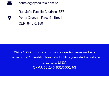
contato@ayaeditora.com.br
Rua João Rabello Coutinho, 557
Ponta Grossa - Paraná - Brasil
CEP: 84.071-150
©2024 AYA Editora - Todos os direitos reservados -
International Scientific Journals Publicações de Periódicos
e Editora LTDA
CNPJ: 36.140.631/0001-53