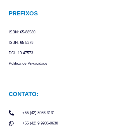
b
a
s
o
g
a
PREFIXOS
o
r
p
k
a
p
ISBN: 65-88580
m
ISBN: 65-5379
DOI: 10.47573
Politica de Privacidade
CONTATO:
+55 (42) 3086-3131
+55 (42) 9 9906-0630