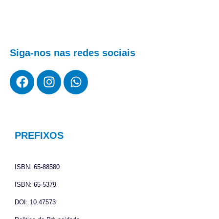
Siga-nos nas redes sociais
F
I
W
a
n
h
c
s
a
e
t
t
b
a
s
o
g
a
PREFIXOS
o
r
p
k
a
p
ISBN: 65-88580
m
ISBN: 65-5379
DOI: 10.47573