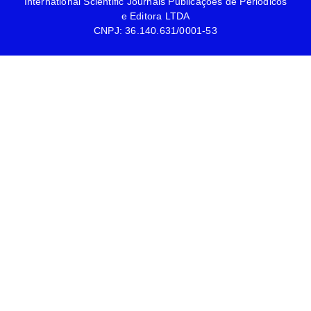
International Scientific Journals Publicações de Periódicos
e Editora LTDA
CNPJ: 36.140.631/0001-53