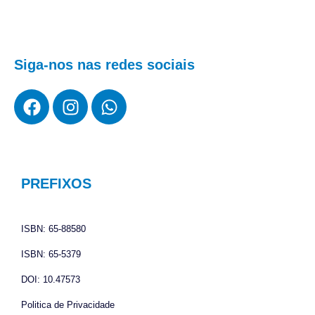
Siga-nos nas redes sociais
F
I
W
a
n
h
c
s
a
e
t
t
b
a
s
o
g
a
PREFIXOS
o
r
p
k
a
p
ISBN: 65-88580
m
ISBN: 65-5379
DOI: 10.47573
Politica de Privacidade