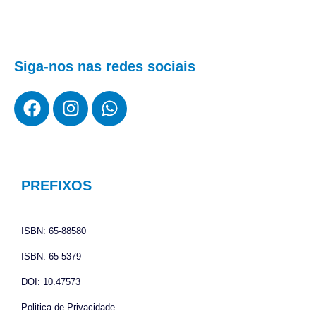
Siga-nos nas redes sociais
F
I
W
a
n
h
c
s
a
e
t
t
b
a
s
o
g
a
PREFIXOS
o
r
p
k
a
p
ISBN: 65-88580
m
ISBN: 65-5379
DOI: 10.47573
Politica de Privacidade