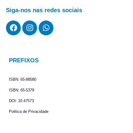
Siga-nos nas redes sociais
F
I
W
a
n
h
c
s
a
e
t
t
b
a
s
o
g
a
PREFIXOS
o
r
p
k
a
p
ISBN: 65-88580
m
ISBN: 65-5379
DOI: 10.47573
Politica de Privacidade