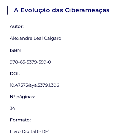
A Evolução das Ciberameaças
Autor:
Alexandre Leal Calgaro
ISBN
978-65-5379-599-0
DOI:
10.47573/aya.5379.1.306
N° páginas:
34
Formato:
Livro Digital (PDF)