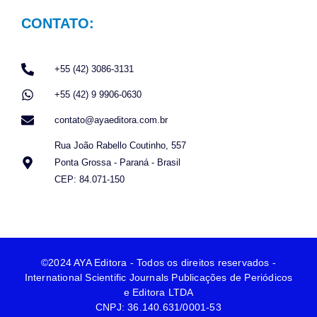
CONTATO:
+55 (42) 3086-3131
+55 (42) 9 9906-0630
contato@ayaeditora.com.br
Rua João Rabello Coutinho, 557
Ponta Grossa - Paraná - Brasil
CEP: 84.071-150
©2024 AYA Editora - Todos os direitos reservados -
International Scientific Journals Publicações de Periódicos
e Editora LTDA
CNPJ: 36.140.631/0001-53