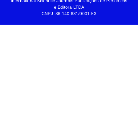
International Scientific Journals Publicações de Periódicos
e Editora LTDA
CNPJ: 36.140.631/0001-53