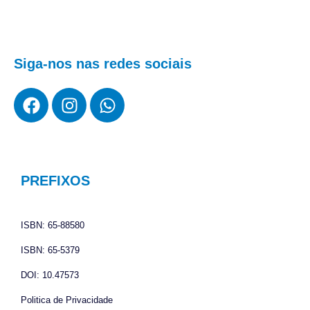
Siga-nos nas redes sociais
F
I
W
a
n
h
c
s
a
e
t
t
b
a
s
o
g
a
PREFIXOS
o
r
p
k
a
p
ISBN: 65-88580
m
ISBN: 65-5379
DOI: 10.47573
Politica de Privacidade