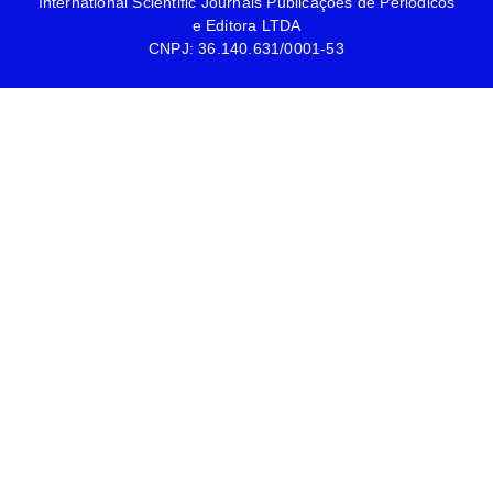
International Scientific Journals Publicações de Periódicos
e Editora LTDA
CNPJ: 36.140.631/0001-53