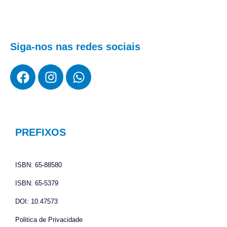
Siga-nos nas redes sociais
F
I
W
a
n
h
c
s
a
e
t
t
b
a
s
o
g
a
PREFIXOS
o
r
p
k
a
p
ISBN: 65-88580
m
ISBN: 65-5379
DOI: 10.47573
Politica de Privacidade