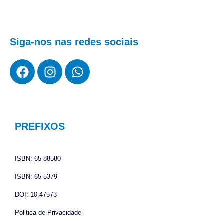
Siga-nos nas redes sociais
F
I
W
a
n
h
c
s
a
e
t
t
b
a
s
o
g
a
PREFIXOS
o
r
p
k
a
p
ISBN: 65-88580
m
ISBN: 65-5379
DOI: 10.47573
Politica de Privacidade