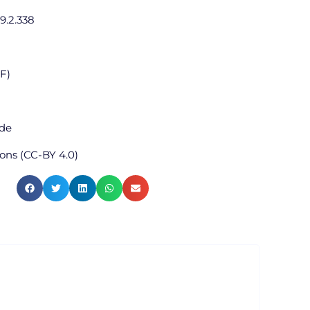
9.2.338
DF)
úde
ns (CC-BY 4.0)