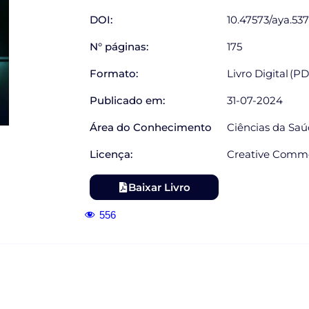
DOI:
10.47573/aya.537
N° páginas:
175
Formato:
Livro Digital (P
Publicado em:
31-07-2024
Área do Conhecimento
Ciências da Sa
Licença:
Creative Commo
Baixar Livro
556