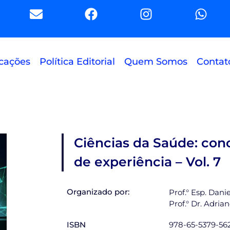
E
F
I
W
n
a
n
h
v
c
s
a
e
e
t
t
l
b
a
s
cações
Política Editorial
Quem Somos
Contat
o
o
g
a
p
o
r
p
e
k
a
p
m
Ciências da Saúde: conc
de experiência – Vol. 7
Organizado por:
Prof.° Esp. Dani
Prof.° Dr. Adria
ISBN
978-65-5379-56