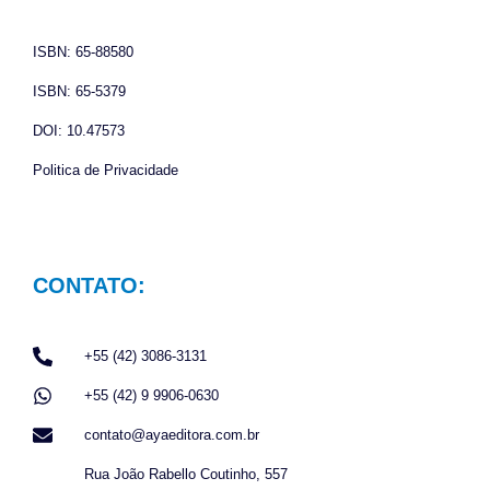
o
r
p
k
a
p
ISBN: 65-88580
m
ISBN: 65-5379
DOI: 10.47573
Politica de Privacidade
CONTATO:
+55 (42) 3086-3131
+55 (42) 9 9906-0630
contato@ayaeditora.com.br
Rua João Rabello Coutinho, 557