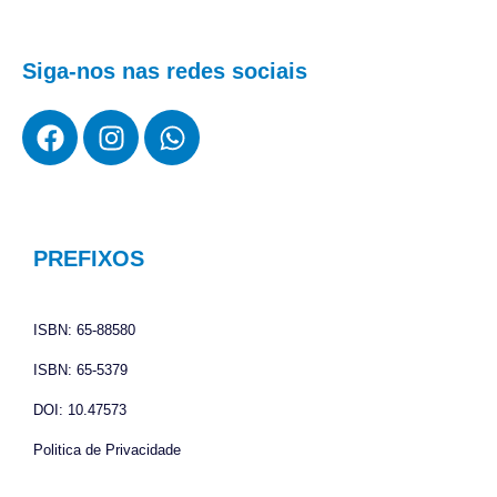
Siga-nos nas redes sociais
F
I
W
a
n
h
c
s
a
e
t
t
b
a
s
o
g
a
PREFIXOS
o
r
p
k
a
p
ISBN: 65-88580
m
ISBN: 65-5379
DOI: 10.47573
Politica de Privacidade