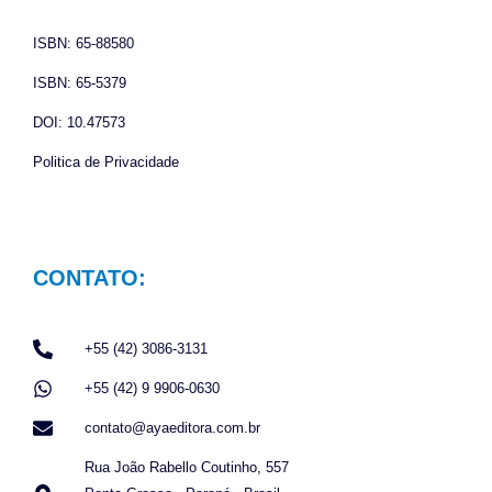
o
r
p
k
a
p
ISBN: 65-88580
m
ISBN: 65-5379
DOI: 10.47573
Politica de Privacidade
CONTATO:
+55 (42) 3086-3131
+55 (42) 9 9906-0630
contato@ayaeditora.com.br
Rua João Rabello Coutinho, 557