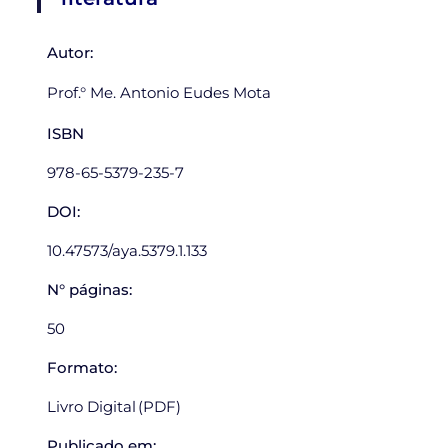
Autor:
Prof.° Me. Antonio Eudes Mota
ISBN
978-65-5379-235-7
DOI:
10.47573/aya.5379.1.133
N° páginas:
50
Formato:
Livro Digital (PDF)
Publicado em: