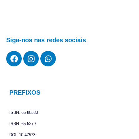
Siga-nos nas redes sociais
F
I
W
a
n
h
c
s
a
e
t
t
b
a
s
o
g
a
PREFIXOS
o
r
p
k
a
p
ISBN: 65-88580
m
ISBN: 65-5379
DOI: 10.47573