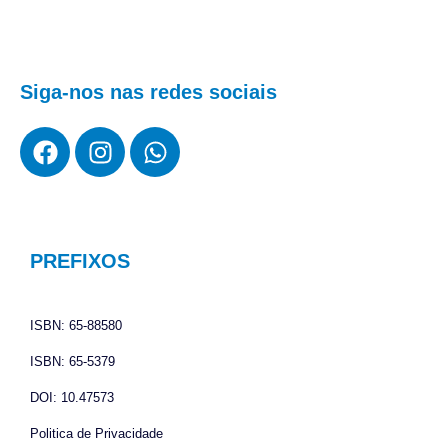
Siga-nos nas redes sociais
F
I
W
a
n
h
c
s
a
e
t
t
b
a
s
o
g
a
PREFIXOS
o
r
p
k
a
p
ISBN: 65-88580
m
ISBN: 65-5379
DOI: 10.47573
Politica de Privacidade