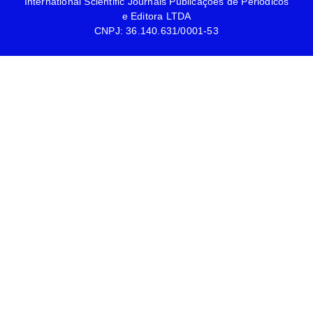
International Scientific Journals Publicações de Periódicos
e Editora LTDA
CNPJ: 36.140.631/0001-53