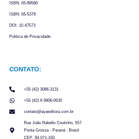
ISBN: 65-88580
m
ISBN: 65-5379
DOI: 10.47573
Politica de Privacidade
CONTATO:
+55 (42) 3086-3131
+55 (42) 9 9906-0630
contato@ayaeditora.com.br
Rua João Rabello Coutinho, 557
Ponta Grossa - Paraná - Brasil
CEP: 84.071-150