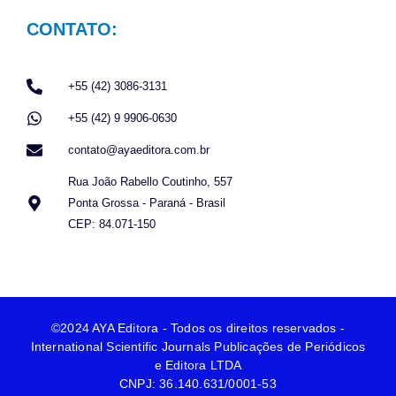
CONTATO:
+55 (42) 3086-3131
+55 (42) 9 9906-0630
contato@ayaeditora.com.br
Rua João Rabello Coutinho, 557
Ponta Grossa - Paraná - Brasil
CEP: 84.071-150
©2024 AYA Editora - Todos os direitos reservados -
International Scientific Journals Publicações de Periódicos
e Editora LTDA
CNPJ: 36.140.631/0001-53