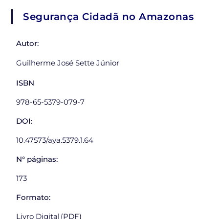
Segurança Cidadã no Amazonas
Autor:
Guilherme José Sette Júnior
ISBN
978-65-5379-079-7
DOI:
10.47573/aya.5379.1.64
N° páginas:
173
Formato:
Livro Digital (PDF)