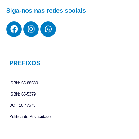
Siga-nos nas redes sociais
F
I
W
a
n
h
c
s
a
e
t
t
b
a
s
o
g
a
PREFIXOS
o
r
p
k
a
p
ISBN: 65-88580
m
ISBN: 65-5379
DOI: 10.47573
Politica de Privacidade