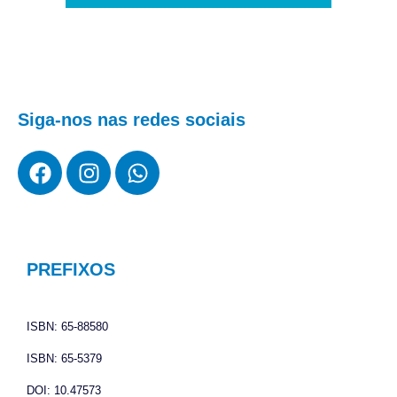
Siga-nos nas redes sociais
F
I
W
a
n
h
c
s
a
e
t
t
b
a
s
o
g
a
PREFIXOS
o
r
p
k
a
p
ISBN: 65-88580
m
ISBN: 65-5379
DOI: 10.47573