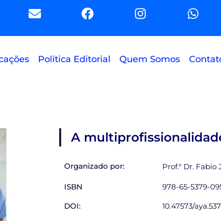
E
F
I
W
n
a
n
h
v
c
s
a
e
e
t
t
l
b
a
s
cações
Política Editorial
Quem Somos
Contat
o
o
g
a
p
o
r
p
e
k
a
p
m
A multiprofissionalidad
Organizado por:
Prof.° Dr. Fabio
ISBN
978-65-5379-09
DOI:
10.47573/aya.537