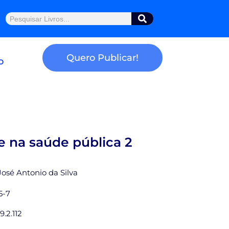
Pesquisar
Quero Publicar!
o
e na saúde pública 2
 José Antonio da Silva
5-7
9.2.112