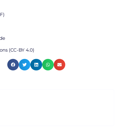
DF)
úde
ns (CC-BY 4.0)