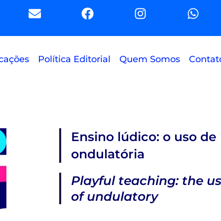
E
F
I
W
n
a
n
h
v
c
s
a
e
e
t
t
l
b
a
s
cações
Política Editorial
Quem Somos
Contat
o
o
g
a
p
o
r
p
e
k
a
p
m
Ensino lúdico: o uso d
ondulatória
Playful teaching: the us
of undulatory