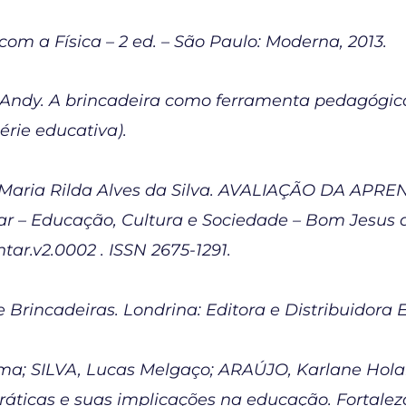
om a Física – 2 ed. – São Paulo: Moderna, 2013.
dy. A brincadeira como ferramenta pedagógica. 
rie educativa).
Maria Rilda Alves da Silva. AVALIAÇÃO DA APRE
 – Educação, Cultura e Sociedade – Bom Jesus da L
ntar.v2.0002 . ISSN 2675-1291.
 Brincadeiras. Londrina: Editora e Distribuidora E
ima; SILVA, Lucas Melgaço; ARAÚJO, Karlane Holan
áticas e suas implicações na educação. Fortaleza