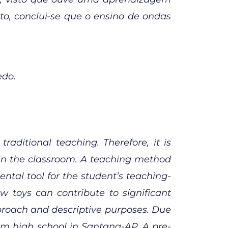
o, conclui-se que o ensino de ondas
edo.
raditional teaching. Therefore, it is
 in the classroom. A teaching method
tal tool for the student’s teaching-
ow toys can contribute to significant
pproach and descriptive purposes. Due
om high school in Santana-AP. A pre-