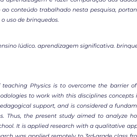
 ao conteúdo trabalhado nesta pesquisa, portant
m o uso de brinquedos.
. ensino lúdico. aprendizagem significativa. brinqu
teaching Physics is to overcome the barrier of t
odologies to work with this disciplines concepts
dagogical support, and is considered a fundamen
ties. Thus, the present study aimed to analyze h
hool. It is applied research with a qualitative a
earch was applied remotely to 3rd-grade class fr