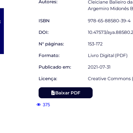
Autores:
Cleiciane Balieiro da
Argemiro Midonês B
ISBN
978-65-88580-39-4
DOI:
10.47573/aya.88580.2
N° páginas:
153-172
Formato:
Livro Digital (PDF)
Publicado em:
2021-07-31
Licença:
Creative Commons (
Baixar PDF
375