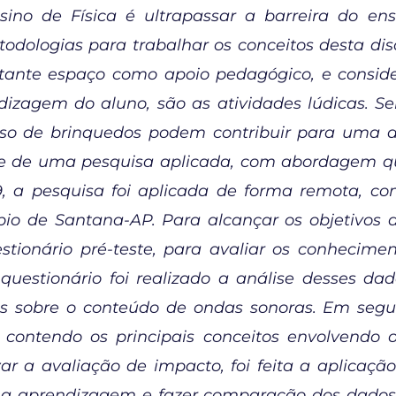
no de Física é ultrapassar a barreira do ensin
odologias para trabalhar os conceitos desta di
tante espaço como apoio pedagógico, e consi
izagem do aluno, são as atividades lúdicas. Se
uso de brinquedos podem contribuir para uma a
e de uma pesquisa aplicada, com abordagem quali
, a pesquisa foi aplicada de forma remota, c
o de Santana-AP. Para alcançar os objetivos d
stionário pré-teste, para avaliar os conhecime
questionário foi realizado a análise desses dad
s sobre o conteúdo de ondas sonoras. Em segui
, contendo os principais conceitos envolvendo
zar a avaliação de impacto, foi feita a aplicaçã
eu a aprendizagem e fazer comparação dos dado