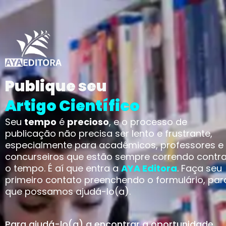
Publique seu
Artigo Científico
Seu
tempo
é
precioso
, e o processo de
publicação não precisa ser lento e frustrante,
especialmente para acadêmicos, professores e
concurseiros que estão sempre correndo contr
o tempo. É aí que entra a
AYA Editora
. Faça seu
primeiro contato preenchendo o formulário, par
que possamos ajudá-lo(a).
Para ajudá-lo(a) a encontrar a oportunidade