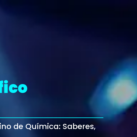
fico
ino de Química: Saberes,