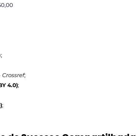
50,00
;
-
Crossref
;
BY 4.0)
;
)
;