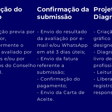
ação do
Confirmação da
Proje
o
submissão
Diag
ação previa por
- Envio do resultado
- Criaç
or,
da avaliação por e-
gráfico
ormente o
mail e/ou WhatsApp
designe
é avaliado por
em até 3 dias úteis;
- Diag
es e/ou por
- Envio da fatura
livro d
s do Conselho
referente a
profiss
l.
submissão;
- Leitu
- Confirmação do
- Liber
pagamento;
registr
- Envio da Carta de
respons
Aceite.