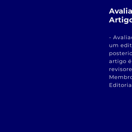
Avali
Artig
- Avali
um edit
posteri
artigo 
revisor
Membro
Editoria