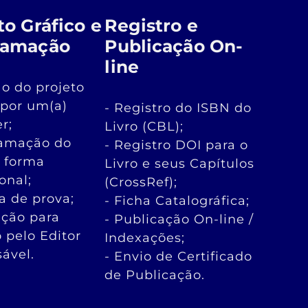
to Gráfico e
Registro e
ramação
Publicação On-
line
ão do projeto
 por um(a)
- Registro do ISBN do
r;
Livro (CBL);
ramação do
- Registro DOI para o
e forma
Livro e seus Capítulos
ional;
(CrossRef);
ra de prova;
- Ficha Catalográfica;
ação para
- Publicação On-line /
o pelo Editor
Indexações;
ável.
- Envio de Certificado
de Publicação.