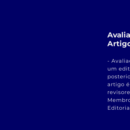
Avali
Artig
- Avali
um edit
posteri
artigo 
revisor
Membro
Editoria