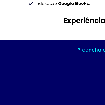
Indexação
Google Books
.
Experiênci
Preencha o