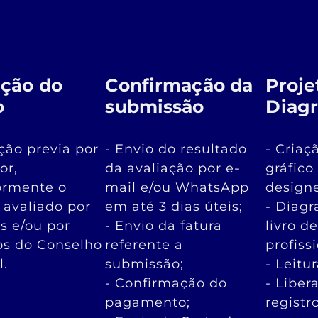
ação do
Confirmação da
Proje
o
submissão
Diag
ação previa por
- Envio do resultado
- Criaç
or,
da avaliação por e-
gráfico
ormente o
mail e/ou WhatsApp
designe
é avaliado por
em até 3 dias úteis;
- Diag
es e/ou por
- Envio da fatura
livro d
s do Conselho
referente a
profiss
l.
submissão;
- Leitu
- Confirmação do
- Liber
pagamento;
registr