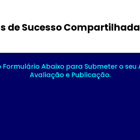
as de Sucesso Compartilhada
 Formulário Abaixo para Submeter o seu 
Avaliação e Publicação.