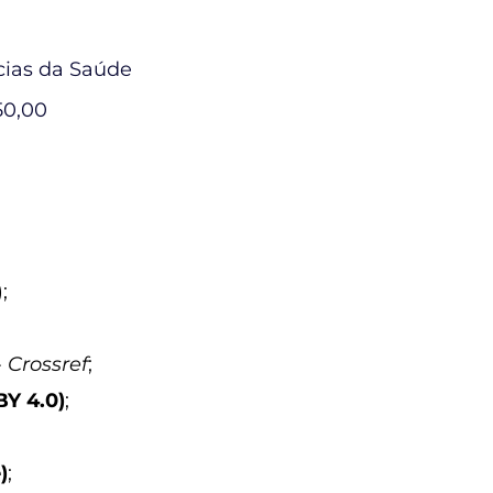
cias da Saúde
50,00
;
-
Crossref
;
BY 4.0)
;
)
;