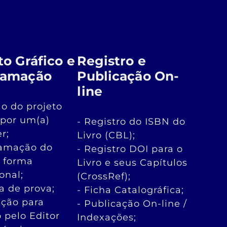
to Gráfico e
Registro e
ramação
Publicação On-
line
ão do projeto
 por um(a)
- Registro do ISBN do
r;
Livro (CBL);
ramação do
- Registro DOI para o
e forma
Livro e seus Capítulos
ional;
(CrossRef);
ra de prova;
- Ficha Catalográfica;
ação para
- Publicação On-line /
o pelo Editor
Indexações;