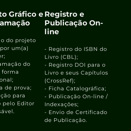
to Gráfico e
Registro e
ramação
Publicação On-
line
ão do projeto
 por um(a)
- Registro do ISBN do
r;
Livro (CBL);
ramação do
- Registro DOI para o
e forma
Livro e seus Capítulos
ional;
(CrossRef);
ra de prova;
- Ficha Catalográfica;
ação para
- Publicação On-line /
o pelo Editor
Indexações;
ável.
- Envio de Certificado
de Publicação.