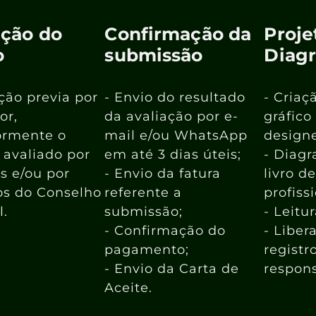
ação do
Confirmação da
Proje
o
submissão
Diag
ação previa por
- Envio do resultado
- Criaç
or,
da avaliação por e-
gráfico
ormente o
mail e/ou WhatsApp
designe
é avaliado por
em até 3 dias úteis;
- Diag
es e/ou por
- Envio da fatura
livro d
s do Conselho
referente a
profiss
l.
submissão;
- Leitu
- Confirmação do
- Liber
pagamento;
registr
- Envio da Carta de
respons
Aceite.