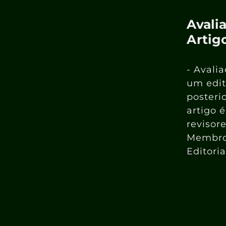
Avali
Artig
- Avali
um edit
posteri
artigo 
revisor
Membro
Editoria