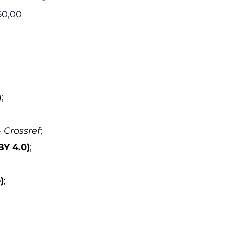
50,00
;
-
Crossref
;
BY 4.0)
;
)
;