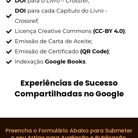
DOI
para o Livro –
Crossref
;
DOI
para cada Capítulo do Livro -
Crossref
;
Licença Creative Commons
(CC-BY 4.0)
;
Emissão de Carta de Aceite;
Emissão de Certificado
(QR Code)
;
Indexação
Google Books
.
Experiências de Sucesso
Compartilhadas no Google
Preencha o Formulário Abaixo para Submeter
o seu Artigo para Avaliação e Publicação.